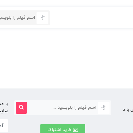
با ع
 با ما
سایت
خرید اشتراک