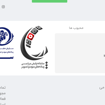
محبوب ها
 می
تمام
مجو
فعال
اسلا