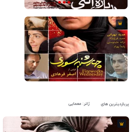
8
118 دقیقه
2009
7.7
99 دقیقه
2006
ژانر: معمایی
پربازدیترین های