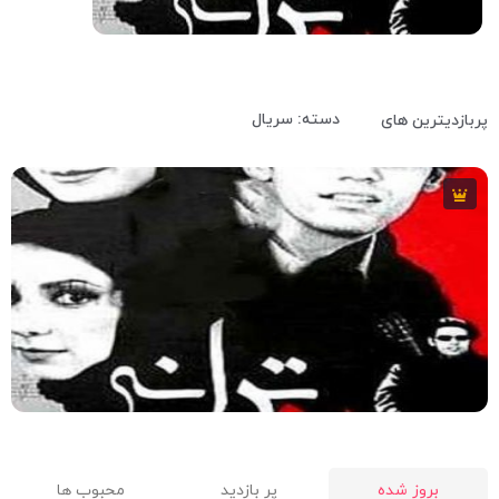
5.9
94 دقیقه
2001
دسته: سریال
پربازدیترین های
5.9
94 دقیقه
2001
بروز شده
پر بازدید
محبوب ها