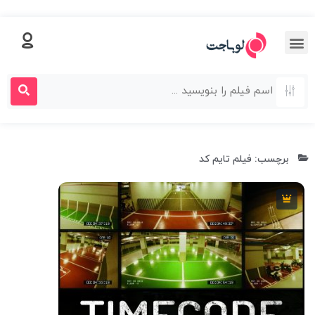
برچسب: فیلم تایم کد