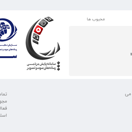
محبوب ها
 می
تمام
مجو
فعال
اسلا