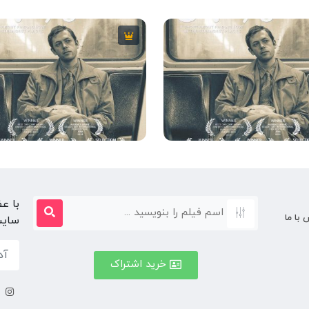
7
9 دقیقه
2013
7
9 دقیقه
13
با ع
 با ما
سایت
خرید اشتراک