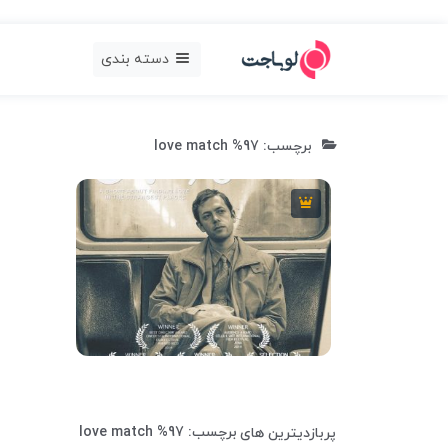
دسته بندی
برچسب: 97% love match
7
9 دقیقه
2013
برچسب: 97% love match
پربازدیترین های