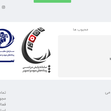
محبوب ها
 می
تمام
مجو
فعال
اسلا