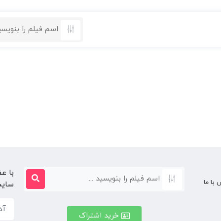
با ع
 با ما
سایت
خرید اشتراک