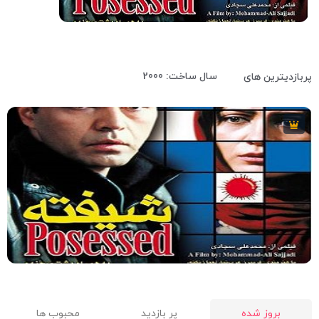
5
86 دقیقه
2000
سال ساخت: 2000
پربازدیترین های
5
86 دقیقه
2000
بروز شده
پر بازدید
محبوب ها