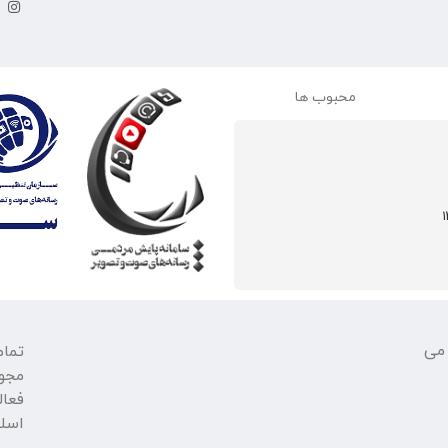
محبوب ها
 می
تمام
مجو
فعال
اسلا