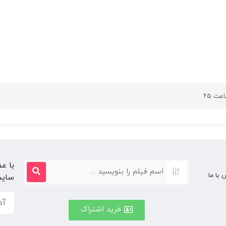
عت ۲۵
با ع
 با ما
سایت
خرید اشتراک