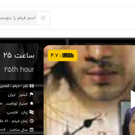
ساعت ۲۵
4.7
:
25th hour
ژانر
درام
,
کمدی
کشور
ایران
امتیاز لوباجت
ام
زبان
فارسی
زمان فیلم
81 دقیقه
سال ساخت
006