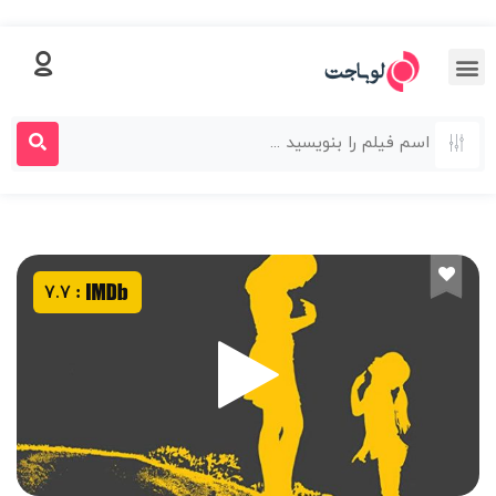
7.7
: