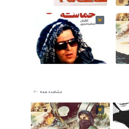
2010
4.7
81 دقیقه
2006
1987
5.7
116 دقیقه
1997
مشاهده همه