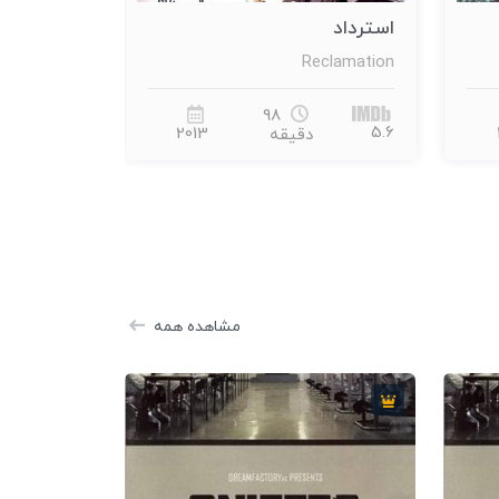
حماسه قهرمانان
هراس
Haras
The Epic of Heroes
116
6.1
5.7
1997
دقیقه
مشاهده همه