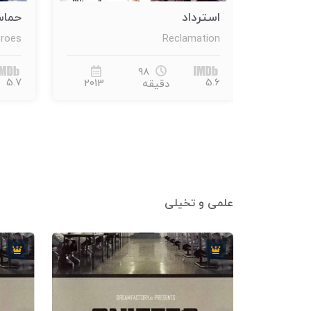
حماسه قهرمانان
هرا
aras
The Epic of Heroes
116
6.1
5.7
1997
2013
دقیقه
علمی و تخیلی