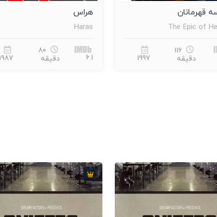
س
استرداد
Reclamation
H
98
80
5.6
2013
1987
دقیقه
دقیقه