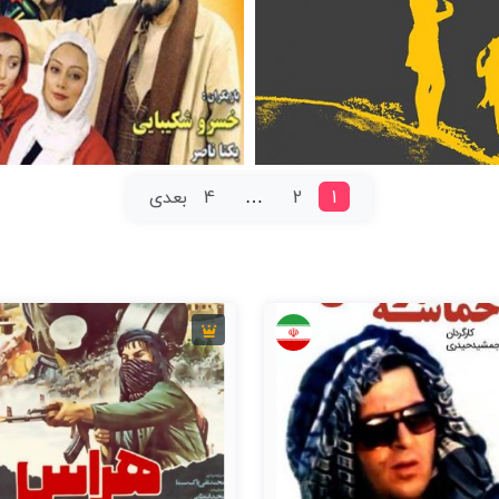
7.
20 دقیقه
2017
6
84 دقیقه
7
1
2
…
4
بعدی