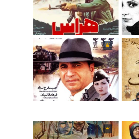
2001
6.1
80 دقیقه
1987
2010
5.6
98 دقیقه
2013