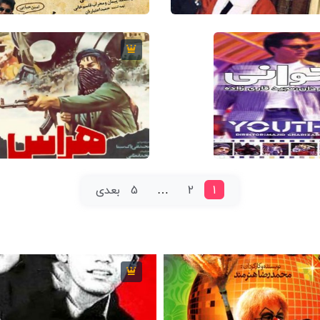
6
84 دقیقه
2007
6.4
120 دقیقه
5.4
94 دقیقه
1998
6.1
80 دقیقه
1
2
…
5
بعدی