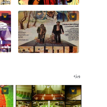
6.3
77 دقیقه
1990
7.3
92 دقیقه
1984
ویژه