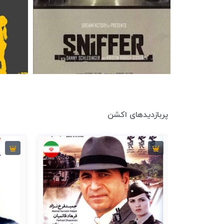
6.8
10 دقیقه
2006
7
پربازدیدهای اکشن