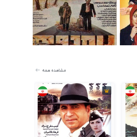
200
7.3
92 دقیقه
1984
مشاهده همه